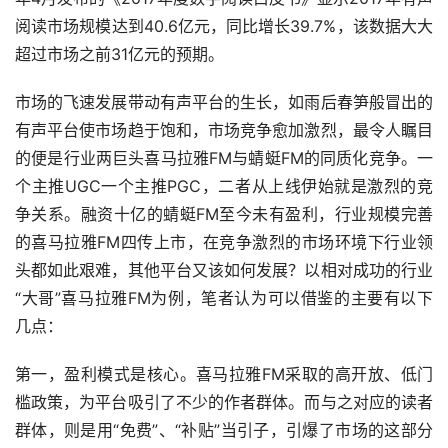
阅读市场规模达到40.6亿元，同比增长39.7%，该数据大大
超过市场之前31亿元的预期。
市场的飞速发展带动有声平台的生长，如雨后春笋般冒出的
有声平台使市场趋于饱和，市场竞争愈加激烈，最令人瞩目
的便是行业两巨头喜马拉雅FM与蜻蜓FM的同质化竞争。一
个主推UGC一个主推PGC，二者从上线伊始就是激烈的竞
争关系。融资十亿的蜻蜓FM至今未有盈利，行业规模完善
的喜马拉雅FM四传上市，在竞争激烈的市场环境下行业领
头都如此艰难，其他平台又该如何发展？以相对成功的行业
“大哥”喜马拉雅FM为例，笔者认为可以借鉴的主要有以下
几点：
第一，盈利模式是核心。喜马拉雅FM采取的高开放、低门
槛政策，为平台吸引了不少的作者群体。而与之对应的读者
群体，则是用“免费”、“补贴”当引子，引爆了市场的这部分