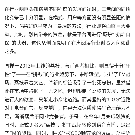
在行业两巨头都遇到不同程度的发展问题时，二者间的同质
化竞争已十分明显，在模式、用户等方面没有明显差距的情
况下，“拼钱”似乎成为了最后的方法，行业即将面临巨大变
动。此时，融资带来的资金，就是平台间进行“厮杀”或者“自
保”的武器，这也从侧面说明了有声阅读行业融资为何如此
之多。
同样于2013年上线的荔枝，与前两者相比，则显得十分“任
性”了——在“拼钱”的行业趋势下，果断转型，退出了FM战
场。荔枝靠着文艺、清新的标签吸引了一批死忠粉，虽然借
此在市场中占据了一席之地，但也限制了荔枝的发展，无法
进行大的改变，只能走小众化道路。而其坚持的“UGG”道路
对于电台而言，反成掣肘，内容无法保质使得平台后续力不
足，渐渐落后于同业竞争者。于是，在今年1月完成融资的
同时，正式更名为“荔枝”，将主战场转移到语音直播，退出
了FM的战场。同时，根据荔枝CEO赖弈龙的透露，荔枝语