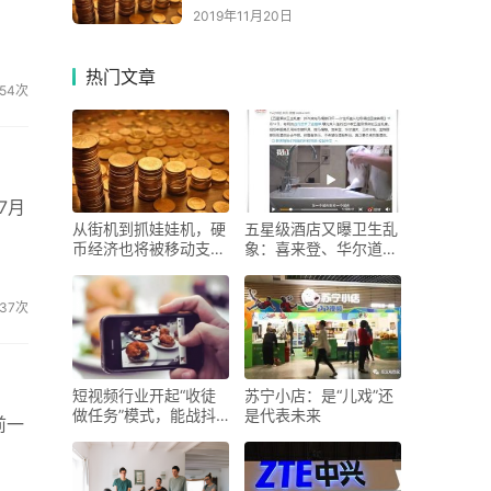
2019年11月20日
热门文章
54次
7月
从街机到抓娃娃机，硬
五星级酒店又曝卫生乱
币经济也将被移动支付
象：喜来登、华尔道
取
夫、
37次
短视频行业开起“收徒
苏宁小店：是“儿戏”还
做任务”模式，能战抖
是代表未来
前一
音