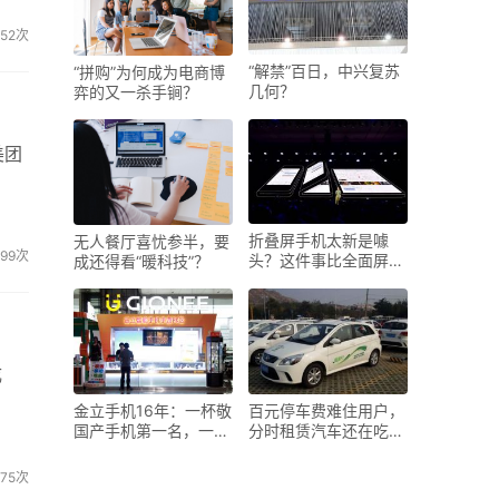
652次
“解禁”百日，中兴复苏
“拼购”为何成为电商博
几何？
弈的又一杀手锏？
美团
折叠屏手机太新是噱
无人餐厅喜忧参半，要
799次
头？这件事比全面屏做
成还得看“暖科技”？
的时
成
金立手机16年：一杯敬
百元停车费难住用户，
国产手机第一名，一杯
分时租赁汽车还在吃
敬全
灰？
475次