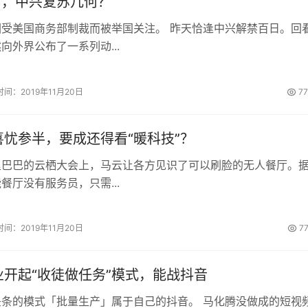
日，中兴复苏几何？
因受美国商务部制裁而被举国关注。 昨天恰逢中兴解禁百日。回
向外界公布了一系列动...
时间：2019年11月20日
7
忧参半，要成还得看“暖科技”？
里巴巴的云栖大会上，马云让各方见识了可以刷脸的无人餐厅。
餐厅没有服务员，只需...
时间：2019年11月20日
7
业开起“收徒做任务”模式，能战抖音
头条的模式「批量生产」属于自己的抖音。 马化腾没做成的短视