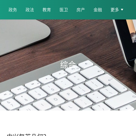
政务
政法
教育
医卫
房产
金融
更多
综合