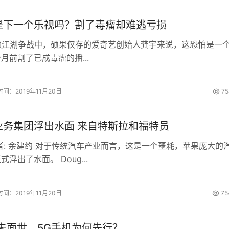
是下一个乐视吗？割了毒瘤却难逃亏损
频江湖争战中，硕果仅存的爱奇艺创始人龚宇来说，这恐怕是一
月前割了已成毒瘤的播...
时间：2019年11月20日
75
业务集团浮出水面 来自特斯拉和福特员
者: 余建约 对于传统汽车产业而言，这是一个噩耗，苹果庞大的
浮出了水面。 Doug...
时间：2019年11月20日
75
未面世，5G手机为何先行？