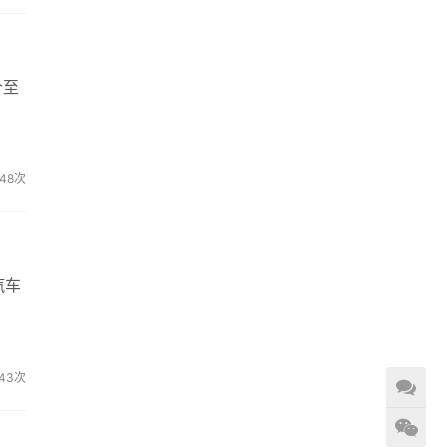
个至
48次
汽车
43次