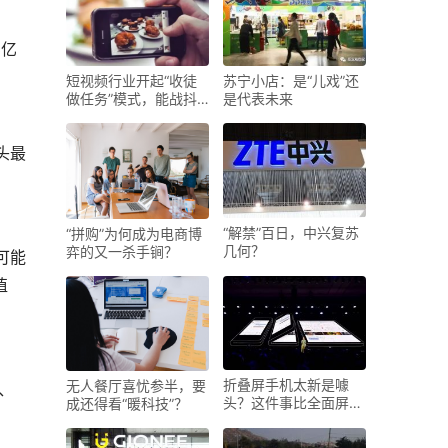
短视频行业开起“收徒
苏宁小店：是“儿戏”还
做任务”模式，能战抖
是代表未来
音
“解禁”百日，中兴复苏
“拼购”为何成为电商博
几何？
弈的又一杀手锏？
值
折叠屏手机太新是噱
无人餐厅喜忧参半，要
头？这件事比全面屏做
成还得看“暖科技”？
的时