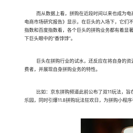
	而从数据上看，拼购在近段时间以来也成为电商行业的一个热词。根据速途研究院发布的《2018上半年国内拼购
电商市场研究报告》显示，在巨头的入场下，它们
指数和百度指数看，各个巨头的拼购业务都有着显
下巨头眼中的“香饽饽”。
	巨头在拼购行业的试水，还反应在将自身的资源不断向拼购业务倾斜。比如，很多巨头都举办了优惠活动来吸引消
费者，并展现自身拼购业务的特性。
	比如：京东拼购频道此前公布了双11玩法，旨在以流量传播扩散+提升订单为目标，通过打造贯穿双11的拼购寻宝
乐园，同时引爆11.8拼购玩法狂欢日，为拼购小程