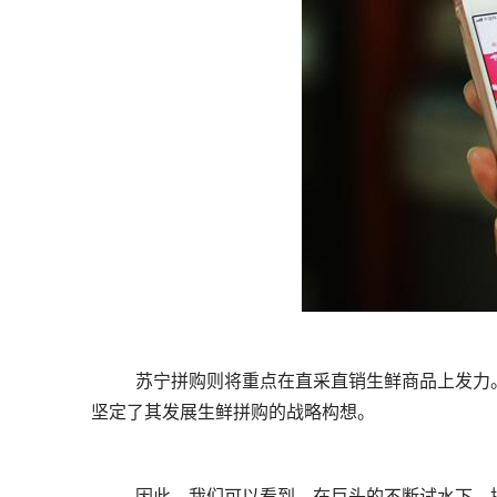
	苏宁拼购则将重点在直采直销生鲜商品上发力。在刚刚过去的双十拼购日，苏宁拼购一天卖出了40万个柚子，这
坚定了其发展生鲜拼购的战略构想。
	因此，我们可以看到，在巨头的不断试水下，拼购这一社交电商模式已经变得迅速火爆。对于消费者来说，这也是