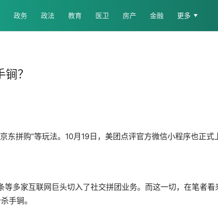
政务
政法
教育
医卫
房产
金融
更多
手锏？
个杀手锏。