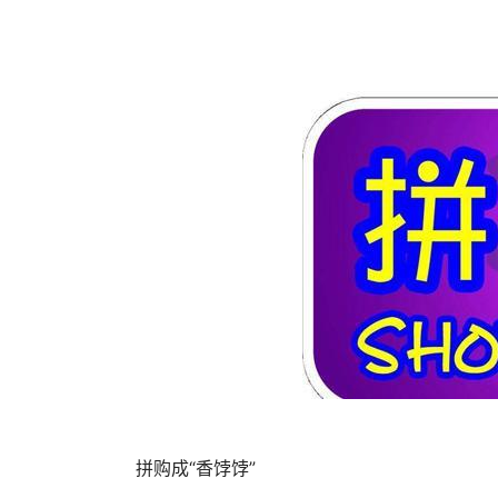
	拼购成“香饽饽”