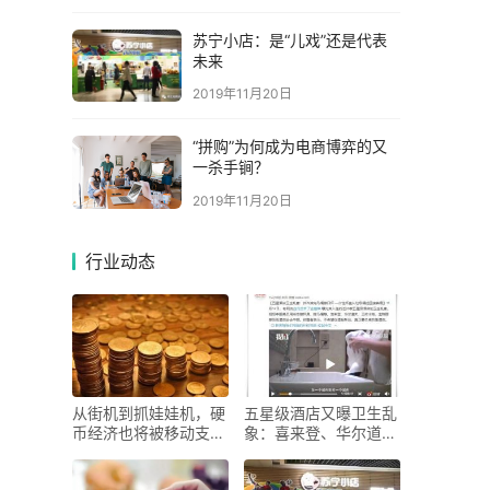
苏宁小店：是“儿戏”还是代表
未来
2019年11月20日
“拼购”为何成为电商博弈的又
一杀手锏？
2019年11月20日
行业动态
从街机到抓娃娃机，硬
五星级酒店又曝卫生乱
币经济也将被移动支付
象：喜来登、华尔道
取
夫、