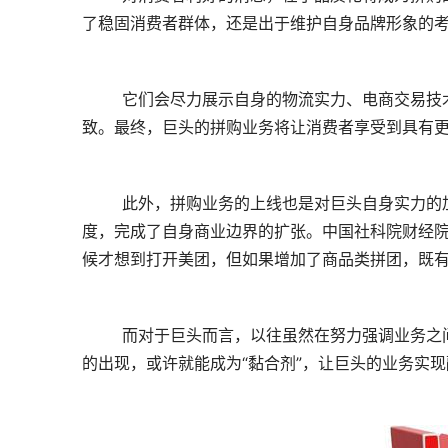
了稳固消费者群体，还是出于维护自身品牌形象的
	它们会尽力展示自身的物流实力、电商交易技术能力、核心交易链路、消费保障制度等，将供应链优势发挥到极
致。最终，巨头的拼购业务将让消费者享受到具有
	此外，拼购业务的上线也是对巨头自身实力的加强。以美团拼团为例，其让美团实现了从虚拟商品向实物商品的过
度，完成了自身商业边界的扩张。中国社科院财经院
候才想到打开美团，但如果增加了商品类拼团，既有
	而对于巨头而言，以往虽然在努力强调业务之间的整合，但缺少了某个版块后，业务之间总会有割裂感。拼购业务
的出现，或许就能成为“黏合剂”，让巨头的业务实