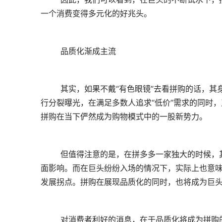
一个消费变得多元化的好兆头。
	品质化渐成主流
	其实，如果不戴“有色眼镜”去看拼购的话，其身上还是有很多亮点的。拼购以低价引入流量，通过关系网对商品进
行分裂曝光，在满足多数人追求“低价”需求的同时
拼购在当下俨然成为购物模式中的一股新势力。
	但值得注意的是，在拼多多一家独大的时候，其商品质量、售后等饱受诟病。山寨、造假的问题，也造成了诸多负
面影响。而在巨头纷纷入场的情况下，实际上也意
发展拐点。拼购在展现品质化的同时，也将成为巨
	对消费者利好的消息，在于品质化将成为拼购的常态。同时，品质化也将是巨头拼购业务的竞争发力点。不管是为