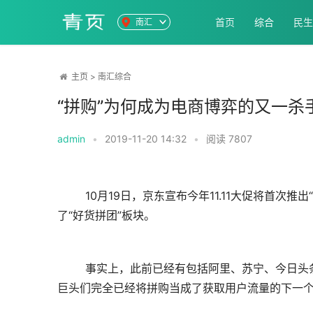
首页
综合
民生
南汇
主页
>
南汇综合
“拼购”为何成为电商博弈的又一杀
admin
•
2019-11-20 14:32
•
阅读
7807
	10月19日，京东宣布今年11.11大促将首次推出“京东拼购”等玩法。10月19日，美团点评官方微信小程序也正式上线
了“好货拼团”板块。
	事实上，此前已经有包括阿里、苏宁、今日头条等多家互联网巨头切入了社交拼团业务。而这一切，在笔者看来，
巨头们完全已经将拼购当成了获取用户流量的下一