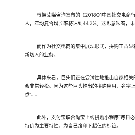
	根据艾媒咨询发布的《2018Q1中国社交电商行业市场研究报告》显示，2018年中国社交零售用户规模将突破3亿
人，年均复合增长率将达到44.2%。这也意味着，
	而作为社交电商的集中展现形式，拼购正凸显着自身鲜活的能量。这其中，最值得注意的就是拼购已经成为巨头最
新切入的业务。
	具体来看，巨头们正在尝试性地推出自家相关的拼购业务。如果让消费者直接说出某个巨头旗下的拼购业务，可能
会非常轻松。因为这些巨头推出的拼购应用，名字上
点”……
	此外，支付宝联合淘宝上线拼购小程序“每日必抢”，网易则推出了“网易一起拼”。总的来看，它们还都是以“拼”、
特价为主要特性，为自己烙印下超值的标签。