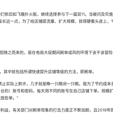
们依旧如飞蛾扑火般，继续选择参与下一届双11。当被问及究
看长远一点，为了给店铺提流量、扩大规模，就得硬着头皮上，
。但随之而来的，是在电商大促期间刷单成风的环境下该不该冒险
”，其中就包括所谓快速提升店铺等级的方法，即刷单。
禁止实际上默许，几乎就是睁一只眼闭一只眼。我为了节约成本
平台的）账号和密码，每天用不同的账号在自己店铺下单。规模
放些单。”
利益，有关部门对刷单现象的打击力度正不断加剧，且2019年