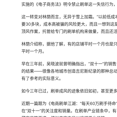
实施的《电子商务法》明令禁止刷单这一失信行为
这一转变对林荫而言，无异于雪上加霜。“以前低成
要30多块，成本高被骗的风险更大，而且一想到这
顶风作案，托管给专门的刷单机构来做量，而且还活
林荫介绍称，据他了解，有的店铺平时一个月也是只
平时一个月。
早在三年前，吴晓波就曾明确指出，“双十一”的销
的结果——很像各地城市创造吉尼斯纪录的那种总
有了参考的实际意义。
如今三年已过，刷单成风的迹象依旧如初，甚至更
近期一篇题为《电商刷单江湖：“每天60万刷手待命
在“双十一”的关注度和销量。在刷单产业链条中，有