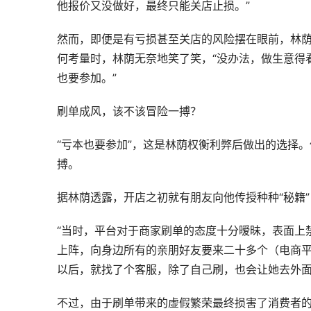
他报价又没做好，最终只能关店止损。”
然而，即便是有亏损甚至关店的风险摆在眼前，林荫
何考量时，林荫无奈地笑了笑，“没办法，做生意得
也要参加。”
刷单成风，该不该冒险一搏？
“亏本也要参加”，这是林荫权衡利弊后做出的选择
搏。
据林荫透露，开店之初就有朋友向他传授种种“秘籍
“当时，平台对于商家刷单的态度十分暧昧，表面上
上阵，向身边所有的亲朋好友要来二十多个（电商
以后，就找了个客服，除了自己刷，也会让她去外面
不过，由于刷单带来的虚假繁荣最终损害了消费者的