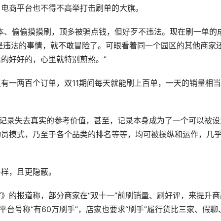
，电商平台也不得不高举打击刷单的大旗。
本、偷偷摸摸刷，顶多被骗点钱，但好歹不违法。现在刷一单的
是违法的事情，就不敢冒险了。可眼看着同一个园区的其他商家
的好好的，心里就特别煎熬。”
有一两百个订单，双11期间每天就能刷上百单，一天的销量相
售记录失去真实的参考价值，甚至，记录本身成为了一个可以被设
动员模式，乃至于各个品类的排名等等，均可被操纵和运作，几
多样，且更隐蔽。
”》的报道称，部分商家在“双十一”前刷销量、刷好评，来提升商
平台号称“有60万刷手”，店家也要求“刷手”履行货比三家、假聊