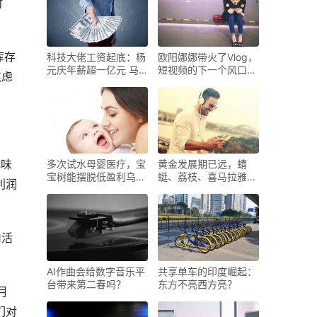
时
库存
科技大佬工资起底：杨
欧阳娜娜带火了Vlog，
元庆年薪超一亿元 马
短视频的下一个风口真
焦虑
云有
的是
无味
多次试水母婴医疗，宝
黄金发展期已远，蜻
宝树能摆脱低盈利乌云
蜓、荔枝、喜马拉雅们
利润
吗
下一
1活
AI作曲会给数字音乐平
共享单车的印度崛起：
台带来第二春吗？
东方不亮西方亮？
月
们对