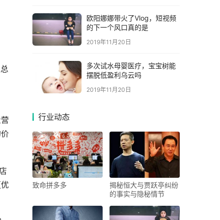
欧阳娜娜带火了Vlog，短视频
的下一个风口真的是
2019年11月20日
多次试水母婴医疗，宝宝树能
交总
摆脱低盈利乌云吗
2019年11月20日
行业动态
量营
的价
店
更优
致命拼多多
揭秘恒大与贾跃亭纠纷
的事实与隐秘情节