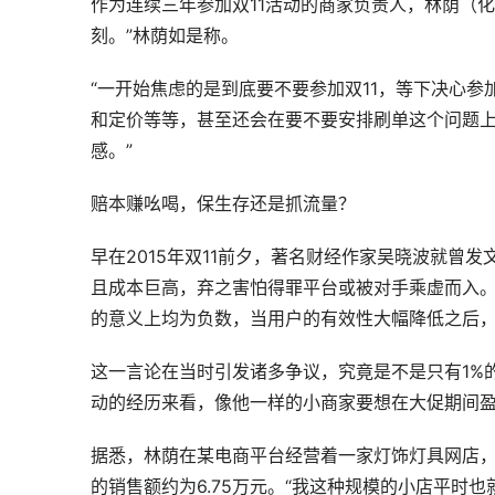
作为连续三年参加双11活动的商家负责人，林荫（化
刻。”林荫如是称。
“一开始焦虑的是到底要不要参加双11，等下决心
和定价等等，甚至还会在要不要安排刷单这个问题
感。”
赔本赚吆喝，保生存还是抓流量？
早在2015年双11前夕，著名财经作家吴晓波就曾
且成本巨高，弃之害怕得罪平台或被对手乘虚而入。
的意义上均为负数，当用户的有效性大幅降低之后，
这一言论在当时引发诸多争议，究竟是不是只有1%的
动的经历来看，像他一样的小商家要想在大促期间
据悉，林荫在某电商平台经营着一家灯饰灯具网店，
的销售额约为6.75万元。“我这种规模的小店平时