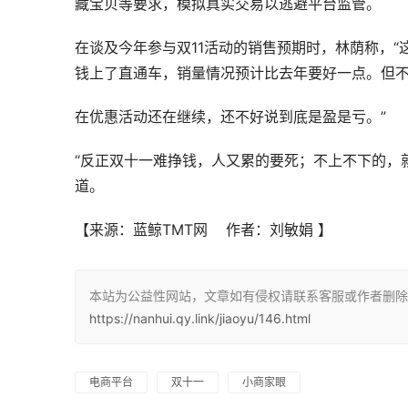
藏宝贝等要求，模拟真实交易以逃避平台监管。
在谈及今年参与双11活动的销售预期时，林荫称，
钱上了直通车，销量情况预计比去年要好一点。但
在优惠活动还在继续，还不好说到底是盈是亏。”
“反正双十一难挣钱，人又累的要死；不上不下的，
道。
【来源：蓝鲸TMT网    作者：刘敏娟
】
本站为公益性网站，文章如有侵权请联系客服或作者删除。
https://nanhui.qy.link/jiaoyu/146.html
电商平台
双十一
小商家眼