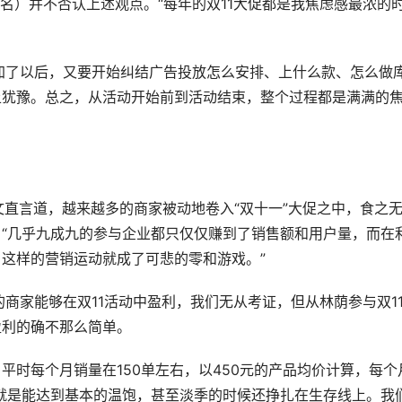
名）并不否认上述观点。“每年的双11大促都是我焦虑感最浓的
参加了以后，又要开始纠结广告投放怎么安排、上什么款、怎么做
上犹豫。总之，从活动开始前到活动结束，整个过程都是满满的
发文直言道，越来越多的商家被动地卷入“双十一”大促之中，食之
“几乎九成九的参与企业都只仅仅赚到了销售额和用户量，而在
这样的营销运动就成了可悲的零和游戏。”
商家能够在双11活动中盈利，我们无从考证，但从林荫参与双1
盈利的确不那么简单。
平时每个月销量在150单左右，以450元的产品均价计算，每个
也就是能达到基本的温饱，甚至淡季的时候还挣扎在生存线上。我