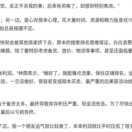
感觉，反正不关我的事；后来有资格了，却感到特别焦虑。”
；另一边，是心存侥幸心理，花大量时间、资源和精力投身双1
开始总是摇摆不定。
很快就会被其他商家挤下去，原本的搜索排名很难保证，白白浪
列难题，除了要特别考虑备货、放价、物流等事项，甚至还面临
衡利润。”林荫表示，“做好了，我能赚点流量，保住店铺排名，
经验，一旦没做好，很容易变成赔本买卖，最严重的后果是活动
，由于备货太多，最终导致库存积压严重、现金流告急。为了尽快
，最后以亏损告终。
了店。我一个朋友运气就比较差了，本来利润就比平时压低了很