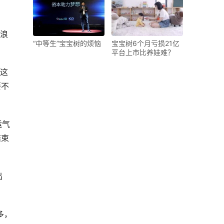
1浪
“中等生”宝宝树的烦恼
宝宝树6个月亏损21亿
平台上市比养娃难？
费这
要不
运气
结束
出
多，