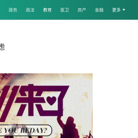
政务
政法
教育
医卫
房产
金融
更多
虑