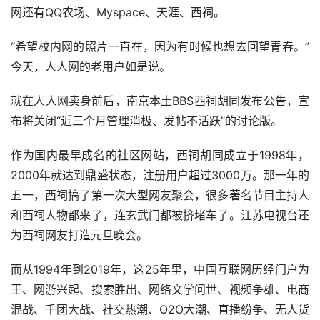
网还有QQ农场、Myspace、天涯、西祠。
“希望校内网的照片一直在，因为有时候也想去回望青春。”
今天，人人网的老用户如是说。
就在人人网卖身前后，南京本土BBS西祠胡同发布公告，宣
布将关闭“近三个月管理消极、发帖不活跃”的讨论版。
作为国内最早成名的社区网站，西祠胡同成立于1998年，
2000年就达到鼎盛状态，注册用户超过3000万。那一年的
五一，西祠搞了第一次大型网友聚会，很多著名节目主持人
和西祠人物都来了，连玄武门都被挤堵车了。江苏电视台还
为西祠网友打造元旦晚会。
而从1994年到2019年，这25年里，中国互联网历经门户为
王、网游兴起、搜索胜出、网络文学问世、视频争雄、电商
混战、千团大战、社交热潮、O2O大潮、直播纷争、无人货