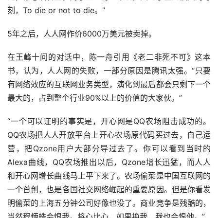
刻，To die or not to die。”
5年之后，人人网作价6000万美元被卖掉。
在王峰十问的对话中，陈一舟引用《老二非死不可》这本
书，认为，人人网的失败，一部分原因是腾讯太强。“只要
有网络效应的互联网业务类型，演化到最后都会只剩下一个
最大的，占到整个行业90%以上的价值的大家伙。”
“一个可以证明的事实是，开心网是QQ农场阻击成功的。
QQ农场把人人开放平台上开心农场原代码买过去，自己运
营，把Qzone用户大部分导过去了。你可以看到当时的
Alexa曲线，QQ农场推出以后，Qzone增长迅猛，而人人
和开心网增长曲线马上平下来了。农场偷菜是中国互联网的
一个首创，也是各国社交网络崛起的重要原因。但是你看发
明偷菜的上海五分钟公司好像也没了。商业竞争是残酷的，
当然程炳皓会恨我。将心比心，如果换我，我也会恨他。”